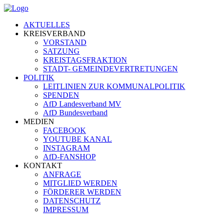
Zum
Inhalt
AKTUELLES
springen
KREISVERBAND
VORSTAND
SATZUNG
KREISTAGSFRAKTION
STADT- GEMEINDEVERTRETUNGEN
POLITIK
LEITLINIEN ZUR KOMMUNALPOLITIK
SPENDEN
AfD Landesverband MV
AfD Bundesverband
MEDIEN
FACEBOOK
YOUTUBE KANAL
INSTAGRAM
AfD-FANSHOP
KONTAKT
ANFRAGE
MITGLIED WERDEN
FÖRDERER WERDEN
DATENSCHUTZ
IMPRESSUM