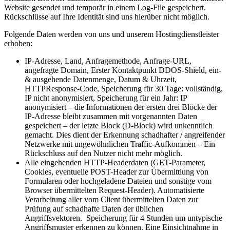
Website gesendet und temporär in einem Log-File gespeichert.
Rückschlüsse auf Ihre Identität sind uns hierüber nicht möglich.
Folgende Daten werden von uns und unserem Hostingdienstleister
erhoben:
IP-Adresse, Land, Anfragemethode, Anfrage-URL,
angefragte Domain, Erster Kontaktpunkt DDOS-Shield, ein-
& ausgehende Datenmenge, Datum & Uhrzeit,
HTTPResponse-Code, Speicherung für 30 Tage: vollständig,
IP nicht anonymisiert, Speicherung für ein Jahr: IP
anonymisiert – die Informationen der ersten drei Blöcke der
IP-Adresse bleibt zusammen mit vorgenannten Daten
gespeichert – der letzte Block (D-Block) wird unkenntlich
gemacht. Dies dient der Erkennung schadhafter / angreifender
Netzwerke mit ungewöhnlichen Traffic-Aufkommen – Ein
Rückschluss auf den Nutzer nicht mehr möglich.
Alle eingehenden HTTP-Headerdaten (GET-Parameter,
Cookies, eventuelle POST-Header zur Übermittlung von
Formularen oder hochgeladene Dateien und sonstige vom
Browser übermittelten Request-Header). Automatisierte
Verarbeitung aller vom Client übermittelten Daten zur
Prüfung auf schadhafte Daten der üblichen
Angriffsvektoren. Speicherung für 4 Stunden um untypische
Angriffsmuster erkennen zu können. Eine Einsichtnahme in