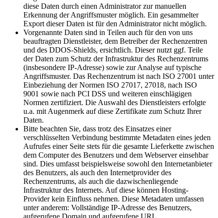
diese Daten durch einen Administrator zur manuellen
Erkennung der Angriffsmuster möglich. Ein gesammelter
Export dieser Daten ist für den Administrator nicht möglich.
Vorgenannte Daten sind in Teilen auch für den von uns
beauftragten Dienstleister, dem Betreiber der Rechenzentren
und des DDOS-Shields, ersichtlich. Dieser nutzt ggf. Teile
der Daten zum Schutz der Infrastruktur des Rechenzentrums
(insbesondere IP-Adresse) sowie zur Analyse auf typische
Angriffsmuster. Das Rechenzentrum ist nach ISO 27001 unter
Einbeziehung der Normen ISO 27017, 27018, nach ISO
9001 sowie nach PCI DSS und weiteren einschlägigen
Normen zertifiziert. Die Auswahl des Dienstleisters erfolgte
u.a. mit Augenmerk auf diese Zertifikate zum Schutz Ihrer
Daten.
Bitte beachten Sie, dass trotz des Einsatzes einer
verschlüsselten Verbindung bestimmte Metadaten eines jeden
Aufrufes einer Seite stets für die gesamte Lieferkette zwischen
dem Computer des Benutzers und dem Webserver einsehbar
sind. Dies umfasst beispielsweise sowohl den Internetanbieter
des Benutzers, als auch den Internetprovider des
Rechenzentrums, als auch die dazwischenliegende
Infrastruktur des Internets. Auf diese können Hosting-
Provider kein Einfluss nehmen. Diese Metadaten umfassen
unter anderem: Vollständige IP-Adresse des Benutzers,
aufgerufene Domain und aufgerufene URL