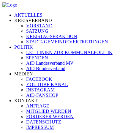
Zum
Inhalt
AKTUELLES
springen
KREISVERBAND
VORSTAND
SATZUNG
KREISTAGSFRAKTION
STADT- GEMEINDEVERTRETUNGEN
POLITIK
LEITLINIEN ZUR KOMMUNALPOLITIK
SPENDEN
AfD Landesverband MV
AfD Bundesverband
MEDIEN
FACEBOOK
YOUTUBE KANAL
INSTAGRAM
AfD-FANSHOP
KONTAKT
ANFRAGE
MITGLIED WERDEN
FÖRDERER WERDEN
DATENSCHUTZ
IMPRESSUM